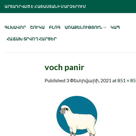
Skip
ԱՐՏԱԴՐՎԱԾ Է ՀԱՅԱՍՏԱՆԻ ՄԱՐԶԵՐՈՒՄ
to
content
ԳԼԽԱՎՈՐ
ՇՈՒԿԱ
ԲԼՈԳ
ԱՌԱՔԵԼՈՒԹՅՈՒՆ
ԿԱՊ
ՀԱՃԱԽ ՏՐՎՈՂ ՀԱՐՑԵՐ
voch panir
Published
3 Փետրվարի, 2021
at
851 × 8