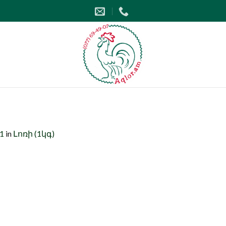
51
in
Լոռի (1կգ)