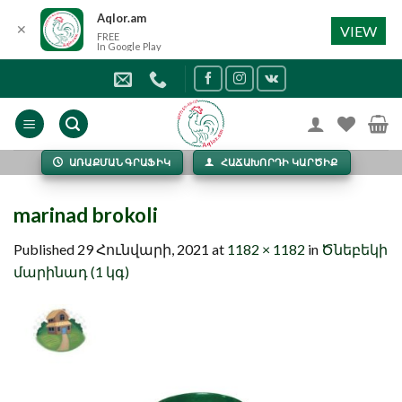
Aqlor.am
✕
VIEW
FREE
In Google Play
Skip
to
content
ԱՌԱՔՄԱՆ ԳՐԱՖԻԿ
ՀԱՃԱԽՈՐԴԻ ԿԱՐԾԻՔ
marinad brokoli
Published
29 Հունվարի, 2021
at
1182 × 1182
in
Ծնեբեկի
մարինադ (1 կգ)