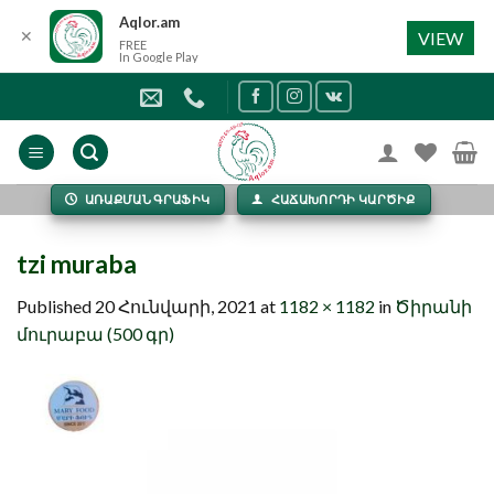
Aqlor.am
✕
VIEW
FREE
In Google Play
Skip
to
content
ԱՌԱՔՄԱՆ ԳՐԱՖԻԿ
ՀԱՃԱԽՈՐԴԻ ԿԱՐԾԻՔ
tzi muraba
Published
20 Հունվարի, 2021
at
1182 × 1182
in
Ծիրանի
մուրաբա (500 գր)