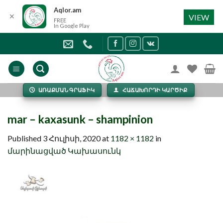
Aqlor.am
✕
VIEW
FREE
In Google Play
Skip
to
content
ԱՌԱՔՄԱՆ ԳՐԱՖԻԿ
ՀԱՃԱԽՈՐԴԻ ԿԱՐԾԻՔ
mar – kaxasunk – shampinion
Published
3 Հուլիսի, 2020
at
1182 × 1182
in
մարինացված Կախասունկ