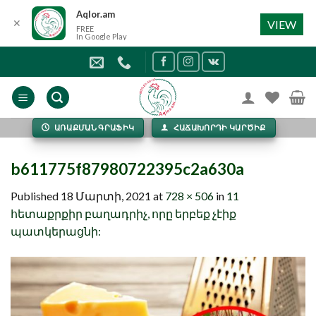
Aqlor.am
✕
VIEW
FREE
In Google Play
Skip
to
content
ԱՌԱՔՄԱՆ ԳՐԱՖԻԿ
ՀԱՃԱԽՈՐԴԻ ԿԱՐԾԻՔ
b611775f87980722395c2a630a
Published
18 Մարտի, 2021
at
728 × 506
in
11
հետաքրքիր բաղադրիչ, որը երբեք չէիք
պատկերացնի: