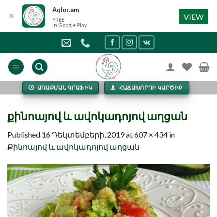
Aqlor.am
✕
VIEW
FREE
In Google Play
Skip
to
content
ԱՌԱՔՄԱՆ ԳՐԱՖԻԿ
ՀԱՃԱԽՈՐԴԻ ԿԱՐԾԻՔ
քինոայով և ավոկադոյով աղցան
Published
16 Դեկտեմբերի, 2019
at
607 × 434
in
Քինոայով և ավոկադոյով աղցան