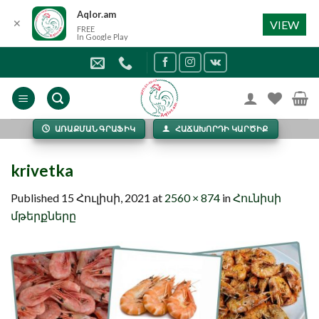
Aqlor.am
✕
VIEW
FREE
In Google Play
Skip
to
content
ԱՌԱՔՄԱՆ ԳՐԱՖԻԿ
ՀԱՃԱԽՈՐԴԻ ԿԱՐԾԻՔ
krivetka
Published
15 Հուլիսի, 2021
at
2560 × 874
in
Հունիսի
մթերքները