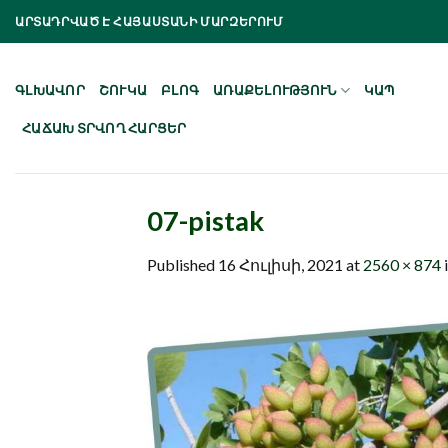
Skip
ԱՐՏԱԴՐՎԱԾ Է ՀԱՅԱՍՏԱՆԻ ՄԱՐԶԵՐՈՒՄ
to
content
ԳԼԽԱՎՈՐ
ՇՈՒԿԱ
ԲԼՈԳ
ԱՌԱՔԵԼՈՒԹՅՈՒՆ
ԿԱՊ
ՀԱՃԱԽ ՏՐՎՈՂ ՀԱՐՑԵՐ
07-pistak
Published
16 Հուլիսի, 2021
at
2560 × 874