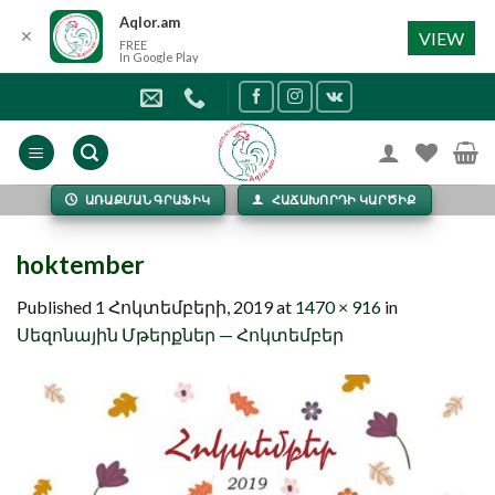
Aqlor.am
✕
VIEW
FREE
In Google Play
Skip
to
content
ԱՌԱՔՄԱՆ ԳՐԱՖԻԿ
ՀԱՃԱԽՈՐԴԻ ԿԱՐԾԻՔ
hoktember
Published
1 Հոկտեմբերի, 2019
at
1470 × 916
in
Սեզոնային Մթերքներ — Հոկտեմբեր