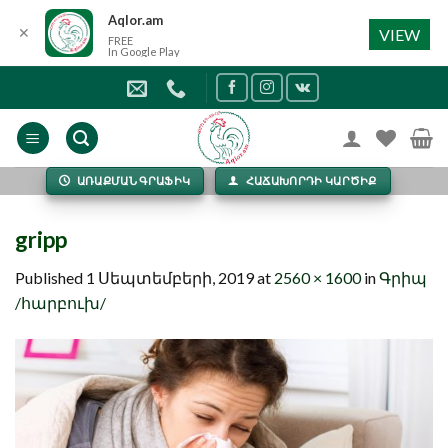
Aqlor.am
✕
VIEW
FREE
In Google Play
Skip
to
content
ԱՌԱՔՄԱՆ ԳՐԱՖԻԿ
ՀԱՃԱԽՈՐԴԻ ԿԱՐԾԻՔ
gripp
Published
1 Սեպտեմբերի, 2019
at
2560 × 1600
in
Գրիպ
/հարբուխ/