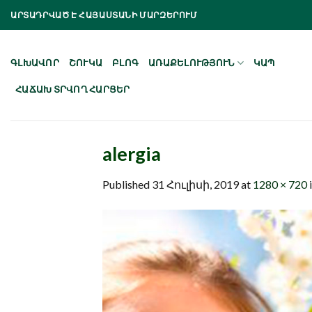
Skip
ԱՐՏԱԴՐՎԱԾ Է ՀԱՅԱՍՏԱՆԻ ՄԱՐԶԵՐՈՒՄ
to
content
ԳԼԽԱՎՈՐ
ՇՈՒԿԱ
ԲԼՈԳ
ԱՌԱՔԵԼՈՒԹՅՈՒՆ
ԿԱՊ
ՀԱՃԱԽ ՏՐՎՈՂ ՀԱՐՑԵՐ
alergia
Published
31 Հուլիսի, 2019
at
1280 × 720