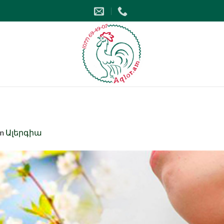
in
Ալերգիա