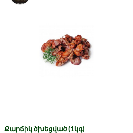
Քարճիկ ծխեցված (1կգ)