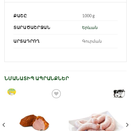
ՔԱՇԸ
1000 g
ՏԱՐԱԾԱՇՐՋԱՆ
Երևան
ԱՐՏԱԴՐՈՂ
Գուրման
ՆՄԱՆԱՏԻՊ ԱՊՐԱՆՔՆԵՐ
Նշել որպես
Նշել որպես
նախընտրած
նախընտրած