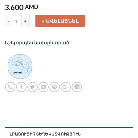
3.600
AMD
Քանակ
+ ԱՎԵԼԱՑՆԵԼ
Նշել որպես նախընտրած
ԼՐԱՑՈՒՑԻՉ ՏԵՂԵԿԱՏՎՈՒԹՅՈՒՆ