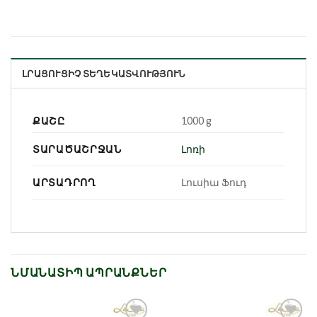
ԼՐԱՑՈՒՑԻՉ ՏԵՂԵԿԱՏՎՈՒԹՅՈՒՆ
ՔԱՇԸ
1000 g
ՏԱՐԱԾԱՇՐՋԱՆ
Լոռի
ԱՐՏԱԴՐՈՂ
Լուսիա Ֆուդ
ՆՄԱՆԱՏԻՊ ԱՊՐԱՆՔՆԵՐ