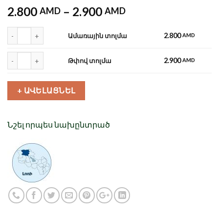
2.800
–
2.900
AMD
AMD
Քանակ
2.800
Ամառային տոլմա
AMD
Քանակ
2.900
Թփով տոլմա
AMD
+ ԱՎԵԼԱՑՆԵԼ
Նշել որպես նախընտրած