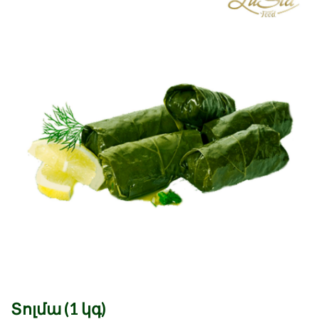
Տոլմա (1 կգ)