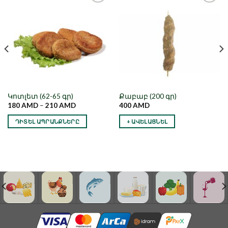
Նշել որպես
Նշել որպես
նախընտրած
նախընտրած
Կոտլետ (62-65 գր)
Քաբաբ (200 գր)
180
AMD
–
210
AMD
400
AMD
ԴԻՏԵԼ ԱՊՐԱՆՔՆԵՐԸ
+ ԱՎԵԼԱՑՆԵԼ