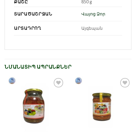
ՔԱՇԸ
850 g
ՏԱՐԱԾԱՇՐՋԱՆ
Վայոց Ձոր
ԱՐՏԱԴՐՈՂ
Այգեպան
ՆՄԱՆԱՏԻՊ ԱՊՐԱՆՔՆԵՐ
Նշել որպես
Նշել որպես
նախընտրած
նախընտրած