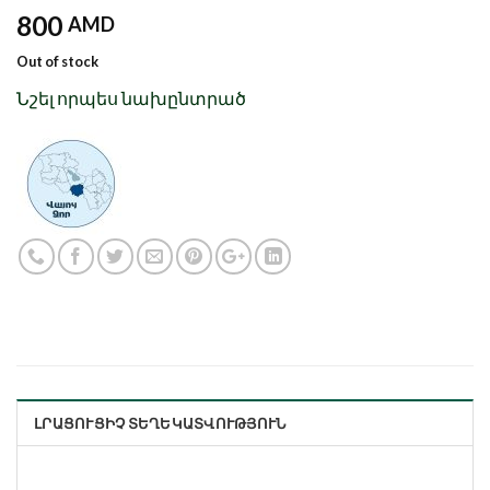
800
AMD
Out of stock
Նշել որպես նախընտրած
ԼՐԱՑՈՒՑԻՉ ՏԵՂԵԿԱՏՎՈՒԹՅՈՒՆ