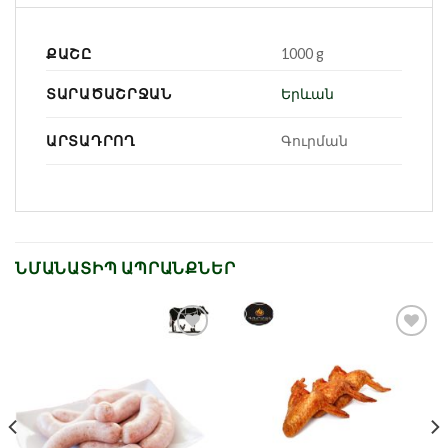
ՔԱՇԸ
1000 g
ՏԱՐԱԾԱՇՐՋԱՆ
Երևան
ԱՐՏԱԴՐՈՂ
Գուրման
ՆՄԱՆԱՏԻՊ ԱՊՐԱՆՔՆԵՐ
Նշել որպես
Նշել որպես
նախընտրած
նախընտրած