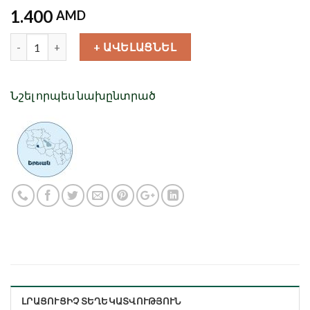
1.400
AMD
Քանակ
+ ԱՎԵԼԱՑՆԵԼ
Նշել որպես նախընտրած
ԼՐԱՑՈՒՑԻՉ ՏԵՂԵԿԱՏՎՈՒԹՅՈՒՆ