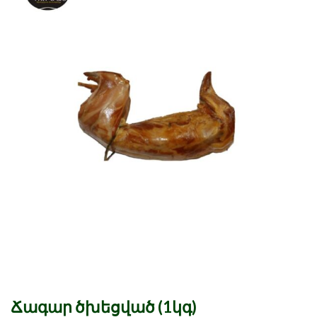
Ճագար ծխեցված (1կգ)