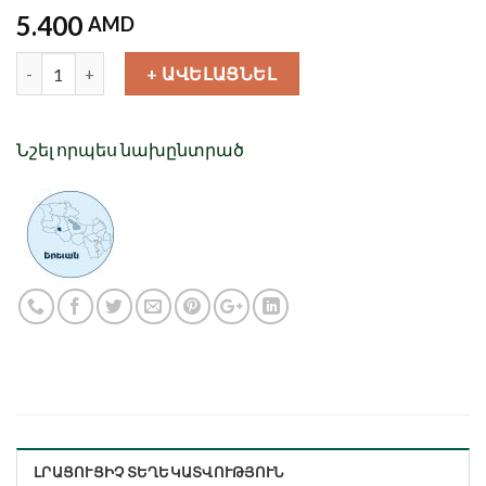
5.400
AMD
Քանակ
+ ԱՎԵԼԱՑՆԵԼ
Նշել որպես նախընտրած
ԼՐԱՑՈՒՑԻՉ ՏԵՂԵԿԱՏՎՈՒԹՅՈՒՆ