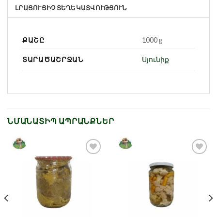
ԼՐԱՑՈՒՑԻՉ ՏԵՂԵԿԱՏՎՈՒԹՅՈՒՆ
ՔԱՇԸ
1000 g
ՏԱՐԱԾԱՇՐՋԱՆ
Սյունիք
ՆՄԱՆԱՏԻՊ ԱՊՐԱՆՔՆԵՐ
Նշել որպես
Նշել որպես
նախընտրած
նախընտրած