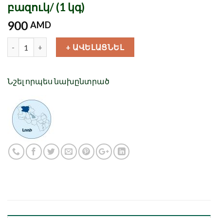
բազուկ/ (1 կգ)
900
AMD
Քանակ
+ ԱՎԵԼԱՑՆԵԼ
Նշել որպես նախընտրած