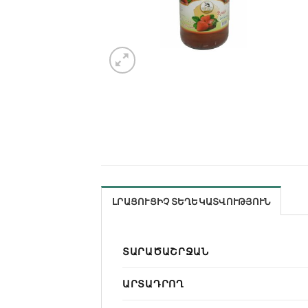
ԼՐԱՑՈՒՑԻՉ ՏԵՂԵԿԱՏՎՈՒԹՅՈՒՆ
ՏԱՐԱԾԱՇՐՋԱՆ
ԱՐՏԱԴՐՈՂ