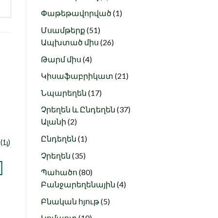
products
1
Փաթեթավորված
1
product
51
Մսամթերք
51
products
26
Ապխտած միս
26
products
4
Թարմ միս
4
products
21
Կիսաֆաբրիկատ
21
products
ս
Նշել որպես
17
Նպարեղեն
17
ծ
նախընտրած
products
37
Չրեղեն և Ընդեղեն
37
2
products
Ալանի
2
products
1
Ընդեղեն
1
Սերկևիլի կոմպոտ
1լ)
product
(1լ)
35
Չրեղեն
35
700
AMD
products
80
Պահածո
80
+ ԱՎԵԼԱՑՆԵԼ
products
4
Բանջարեղենային
4
products
5
Բնական հյութ
5
products
10
Կոմպոտ
10