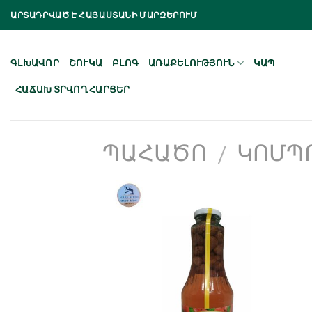
Skip
ԱՐՏԱԴՐՎԱԾ Է ՀԱՅԱՍՏԱՆԻ ՄԱՐԶԵՐՈՒՄ
to
content
ԳԼԽԱՎՈՐ
ՇՈՒԿԱ
ԲԼՈԳ
ԱՌԱՔԵԼՈՒԹՅՈՒՆ
ԿԱՊ
ՀԱՃԱԽ ՏՐՎՈՂ ՀԱՐՑԵՐ
ՊԱՀԱԾՈ
ԿՈՄՊ
/
Նշել որպես
նախընտրած