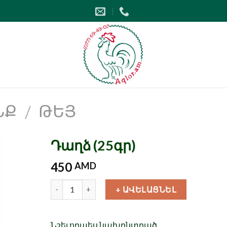
Ք
ԹԵՅ
/
Դաղձ (25գր)
450
AMD
Քանակ
+ ԱՎԵԼԱՑՆԵԼ
Նշել որպես նախընտրած