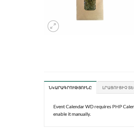
ՆԿԱՐԱԳՐՈՒԹՅՈՒՆԸ
ԼՐԱՑՈՒՑԻՉ Տ
Event Calendar WD requires PHP Calend
enable it manually.