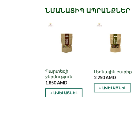
ՆՄԱՆԱՏԻՊ ԱՊՐԱՆՔՆԵՐ
Նշել որպես
Նշել որպես
Նշել որպես
նախընտրած
նախընտրած
նախընտրած
Պարտեզի
որենի (25գր)
Լեռնային բարիք
ջերմություն
50
AMD
2.250
AMD
1.850
AMD
+ ԱՎԵԼԱՑՆԵԼ
+ ԱՎԵԼԱՑՆԵԼ
+ ԱՎԵԼԱՑՆԵԼ