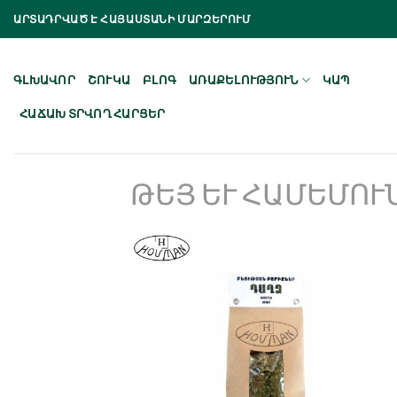
Skip
ԱՐՏԱԴՐՎԱԾ Է ՀԱՅԱՍՏԱՆԻ ՄԱՐԶԵՐՈՒՄ
to
content
ԳԼԽԱՎՈՐ
ՇՈՒԿԱ
ԲԼՈԳ
ԱՌԱՔԵԼՈՒԹՅՈՒՆ
ԿԱՊ
ՀԱՃԱԽ ՏՐՎՈՂ ՀԱՐՑԵՐ
ԹԵՅ ԵՒ ՀԱՄԵՄՈՒՆ
Նշել որպես
նախընտրած