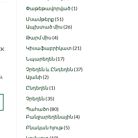
products
1
Փաթեթավորված
1
product
51
Մսամթերք
51
products
26
Ապխտած միս
26
products
4
Թարմ միս
4
ս
Նշել որպես
ծ
նախընտրած
products
21
Կիսաֆաբրիկատ
21
CK
products
17
Նպարեղեն
17
products
37
Չրեղեն և Ընդեղեն
37
Բերգամոտ (50գր)
2
products
և
Ալանի
2
800
AMD
products
1
Ընդեղեն
1
+ ԱՎԵԼԱՑՆԵԼ
product
35
Չրեղեն
35
products
80
Պահածո
80
products
4
Բանջարեղենային
4
products
5
Բնական հյութ
5
products
10
Կոմպոտ
10