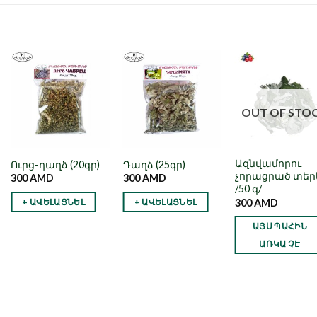
Նշել որպես
Նշել որպես
Նշել որպե
նախընտրած
նախընտրած
նախընտրա
OUT OF STO
Ազնվամորու
Ուրց-դաղձ (20գր)
Դաղձ (25գր)
չորացրած տեր
300
AMD
300
AMD
/50 գ/
300
AMD
+ ԱՎԵԼԱՑՆԵԼ
+ ԱՎԵԼԱՑՆԵԼ
ԱՅՍ ՊԱՀԻՆ
ԱՌԿԱ ՉԷ