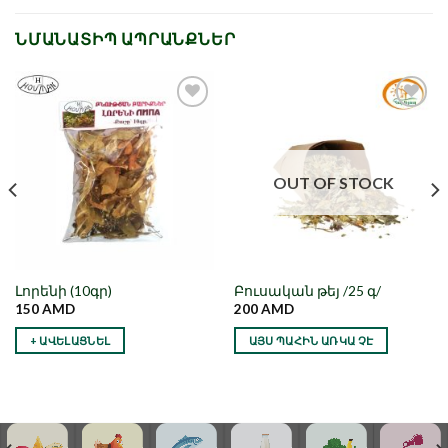
ՆՄԱՆԱՏԻՊ ԱՊՐԱՆՔՆԵՐ
Նշել որպես
Նշել որպես
նախընտրած
նախընտրած
OUT OF STOCK
Լորենի (10գր)
Բուսական թեյ /25 գ/
150
AMD
200
AMD
+ ԱՎԵԼԱՑՆԵԼ
ԱՅՍ ՊԱՀԻՆ ԱՌԿԱ ՉԷ