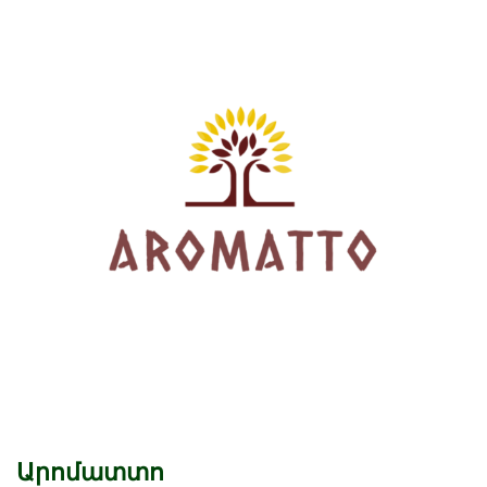
Արոմատտո