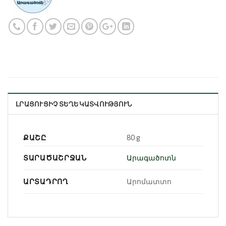
ԼՐԱՑՈՒՑԻՉ ՏԵՂԵԿԱՏՎՈՒԹՅՈՒՆ
ՔԱՇԸ
80 g
ՏԱՐԱԾԱՇՐՋԱՆ
Արագածոտն
ԱՐՏԱԴՐՈՂ
Արոմատտո