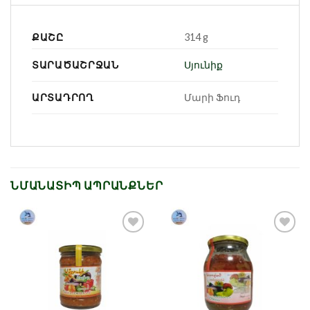
ՔԱՇԸ
314 g
ՏԱՐԱԾԱՇՐՋԱՆ
Սյունիք
ԱՐՏԱԴՐՈՂ
Մարի Ֆուդ
ՆՄԱՆԱՏԻՊ ԱՊՐԱՆՔՆԵՐ
Նշել որպես
Նշել որպես
նախընտրած
նախընտրած