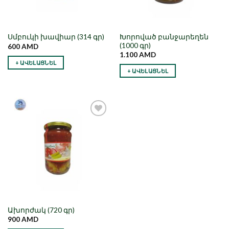
Խորոված բանջարեղեն
Սմբուկի խավիար (314 գր)
(1000 գր)
600
AMD
1.100
AMD
+ ԱՎԵԼԱՑՆԵԼ
+ ԱՎԵԼԱՑՆԵԼ
Նշել որպես
նախընտրած
Ախորժակ (720 գր)
900
AMD