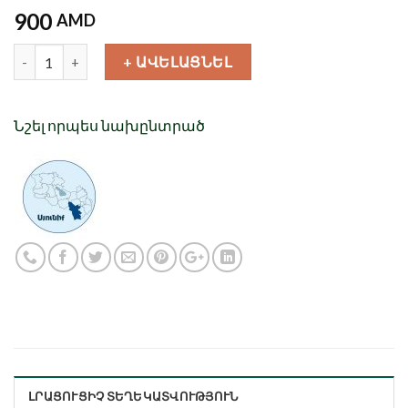
900
AMD
Քանակ
+ ԱՎԵԼԱՑՆԵԼ
Նշել որպես նախընտրած
ԼՐԱՑՈՒՑԻՉ ՏԵՂԵԿԱՏՎՈՒԹՅՈՒՆ