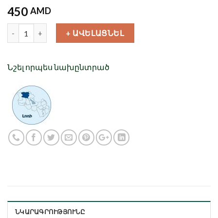
450
AMD
Քանակ
+ ԱՎԵԼԱՑՆԵԼ
Նշել որպես նախընտրած
ՆԿԱՐԱԳՐՈՒԹՅՈՒՆԸ