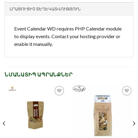
ԼՐԱՑՈՒՑԻՉ ՏԵՂԵԿԱՏՎՈՒԹՅՈՒՆ
Event Calendar WD requires PHP Calendar module
to display events. Contact your hosting provider or
enable it manually.
ՆՄԱՆԱՏԻՊ ԱՊՐԱՆՔՆԵՐ
Նշել որպես
Նշել որպես
նախընտրած
նախընտրած