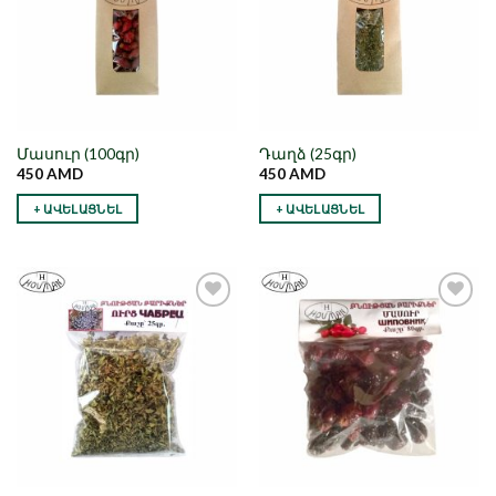
Մասուր (100գր)
Դաղձ (25գր)
450
AMD
450
AMD
+ ԱՎԵԼԱՑՆԵԼ
+ ԱՎԵԼԱՑՆԵԼ
Նշել որպես
Նշել որպես
նախընտրած
նախընտրած