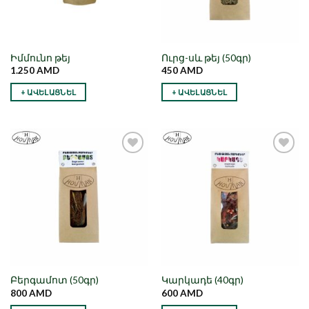
Իմմունո թեյ
Ուրց-սև թեյ (50գր)
1.250
AMD
450
AMD
+ ԱՎԵԼԱՑՆԵԼ
+ ԱՎԵԼԱՑՆԵԼ
Նշել որպես
Նշել որպես
նախընտրած
նախընտրած
Բերգամոտ (50գր)
Կարկադե (40գր)
800
AMD
600
AMD