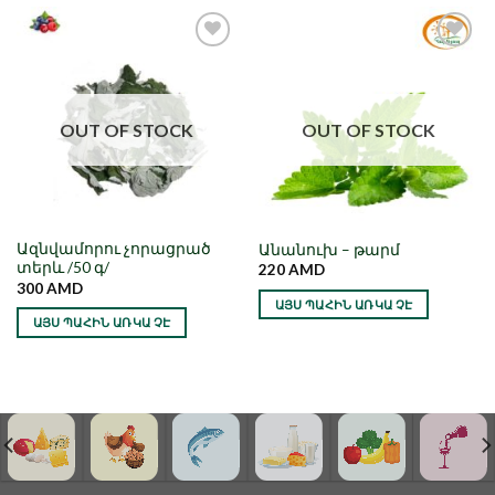
Նշել որպես
Նշել որպես
նախընտրած
նախընտրած
OUT OF STOCK
OUT OF STOCK
Ազնվամորու չորացրած
Անանուխ – թարմ
տերև /50 գ/
220
AMD
300
AMD
ԱՅՍ ՊԱՀԻՆ ԱՌԿԱ ՉԷ
ԱՅՍ ՊԱՀԻՆ ԱՌԿԱ ՉԷ