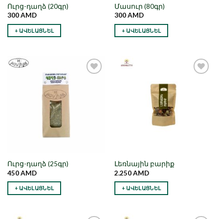
Ուրց-դաղձ (20գր)
Մասուր (80գր)
300
AMD
300
AMD
+ ԱՎԵԼԱՑՆԵԼ
+ ԱՎԵԼԱՑՆԵԼ
Նշել որպես
Նշել որպես
նախընտրած
նախընտրած
Ուրց-դաղձ (25գր)
Լեռնային բարիք
450
AMD
2.250
AMD
+ ԱՎԵԼԱՑՆԵԼ
+ ԱՎԵԼԱՑՆԵԼ