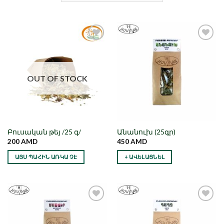
Նշել որպես
Նշել որպես
նախընտրած
նախընտրած
OUT OF STOCK
Բուսական թեյ /25 գ/
Անանուխ (25գր)
200
AMD
450
AMD
ԱՅՍ ՊԱՀԻՆ ԱՌԿԱ ՉԷ
+ ԱՎԵԼԱՑՆԵԼ
Նշել որպես
Նշել որպես
նախընտրած
նախընտրած