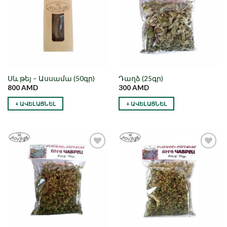
Սև թեյ – Ասսամա (50գր)
Դաղձ (25գր)
800
AMD
300
AMD
+ ԱՎԵԼԱՑՆԵԼ
+ ԱՎԵԼԱՑՆԵԼ
Նշել որպես
Նշել որպես
նախընտրած
նախընտրած