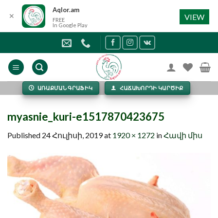
Aqlor.am
✕
VIEW
FREE
In Google Play
Skip
to
content
ԱՌԱՔՄԱՆ ԳՐԱՖԻԿ
ՀԱՃԱԽՈՐԴԻ ԿԱՐԾԻՔ
myasnie_kuri-e1517870423675
Published
24 Հուլիսի, 2019
at
1920 × 1272
in
Հավի միս