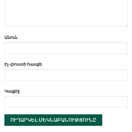
Անուն
Էլ-փոստի հասցե
Կայքէջ