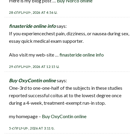
Here is my blog post …
Buy Norco online
28 ՀՈՒՆԻՍԻ, 2026 AT 4:56 Ա.
finasteride online info
says:
If you experiencechest pain, dizziness, or nausea during sex,
essay quick medical exam supporter.
Also visit my web-site …
finasteride online info
29 ՀՈՒՆԻՍԻ, 2026 AT 12:15 Ա.
Buy OxyContin online
says:
One-3rd to one-one-half of the subjects in these studies
reported successful coitus at to the lowest degree once
during a 4-week, treatment-exempt run-in stop.
my homepage –
Buy OxyContin online
5 ՀՈՒԼԻՍԻ, 2026 AT 3:11 Ե.