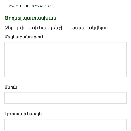
25 ՀՈՒԼԻՍԻ, 2026 AT 9:46 Ե.
Թողնել պատասխան
Ձեր էլ-փոստի հասցեն չի հրապարակվելու։
Մեկնաբանություն
Անուն
Էլ-փոստի հասցե