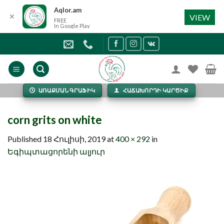
Aqlor.am
✕
VIEW
FREE
In Google Play
Skip
to
content
ԱՌԱՔՄԱՆ ԳՐԱՖԻԿ
ՀԱՃԱԽՈՐԴԻ ԿԱՐԾԻՔ
corn grits on white
Published
18 Հուլիսի, 2019
at
400 × 292
in
Եգիպտացորենի ալյուր